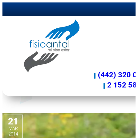
LOS PROBLEMAS DE RODILL
(442) 320 
2 152 58
21
MAR
2014