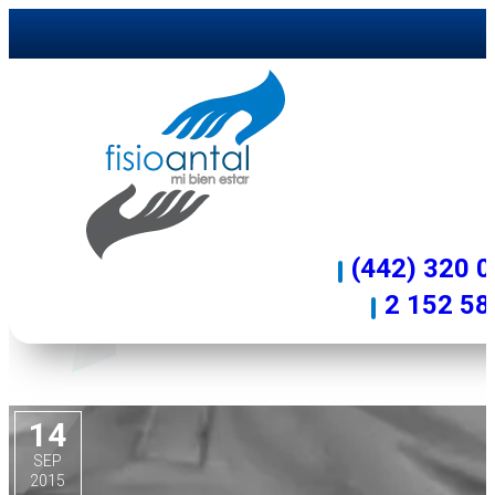
LESIÓN DE CODO POR JUGA
(442) 320 
2 152 58
14
SEP
2015