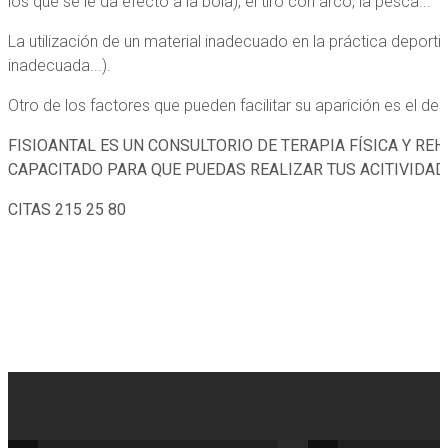
los que se le da efecto a la bola), el tiro con arco, la pesca...
La utilización de un material inadecuado en la práctica deport
inadecuada...).
Otro de los factores que pueden facilitar su aparición es el de
FISIOANTAL ES UN CONSULTORIO DE TERAPIA FÍSICA Y RE
CAPACITADO PARA QUE PUEDAS REALIZAR TUS ACITIVIDADE
CITAS 215 25 80